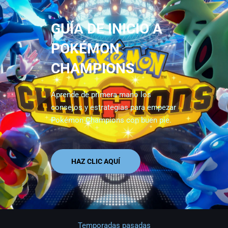
GUÍA DE INICIO A
POKÉMON
CHAMPIONS
Aprende de primera mano los
consejos y estrategias para empezar
Pokémon Champions con buen pie.
HAZ CLIC AQUÍ
Temporadas pasadas