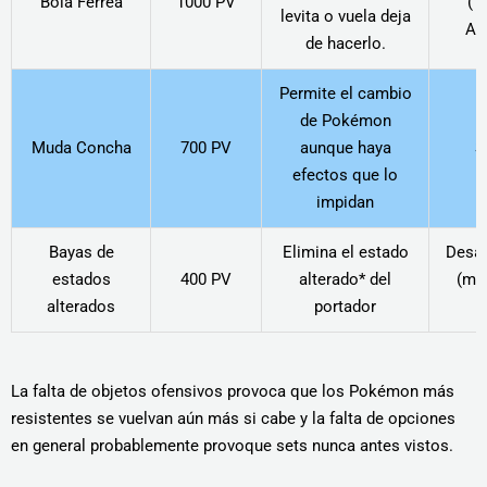
Bola Férrea
1000 PV
(Ty
levita o vuela deja
Az
de hacerlo.
Permite el cambio
de Pokémon
Muda Concha
700 PV
aunque haya
S
efectos que lo
impidan
Bayas de
Elimina el estado
Desa
estados
400 PV
alterado* del
(mej
alterados
portador
Z
La falta de objetos ofensivos provoca que los Pokémon más
resistentes se vuelvan aún más si cabe y la falta de opciones
en general probablemente provoque sets nunca antes vistos.