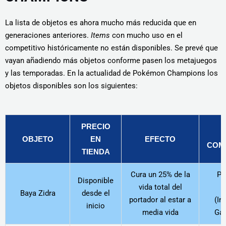
La lista de objetos es ahora mucho más reducida que en
generaciones anteriores.
Items
con mucho uso en el
competitivo históricamente no están disponibles. Se prevé que
vayan añadiendo más objetos conforme pasen los metajuegos
y las temporadas. En la actualidad de Pokémon Champions los
objetos disponibles son los siguientes:
PRECIO
OBJETO
EN
EFECTO
COMP
TIENDA
Cura un 25% de la
P
Disponible
vida total del
b
Baya Zidra
desde el
portador al estar a
(In
inicio
media vida
Ga