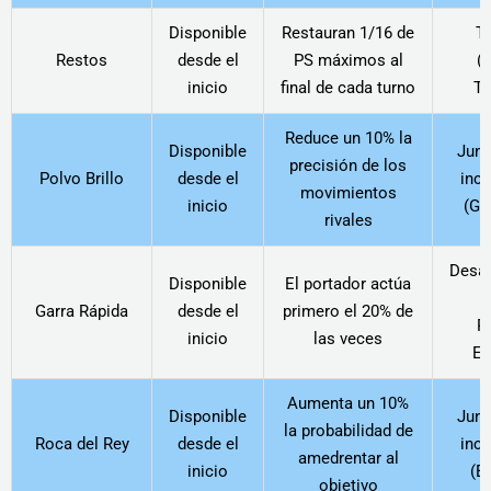
Disponible
Restauran 1/16 de
T
Restos
desde el
PS máximos al
(M
inicio
final de cada turno
To
Reduce un 10% la
Disponible
Junt
precisión de los
Polvo Brillo
desde el
inc
movimientos
inicio
(Ga
rivales
Desa
Disponible
El portador actúa
(
Garra Rápida
desde el
primero el 20% de
P
inicio
las veces
El
Aumenta un 10%
Disponible
Junt
la probabilidad de
Roca del Rey
desde el
inc
amedrentar al
inicio
(Ex
objetivo