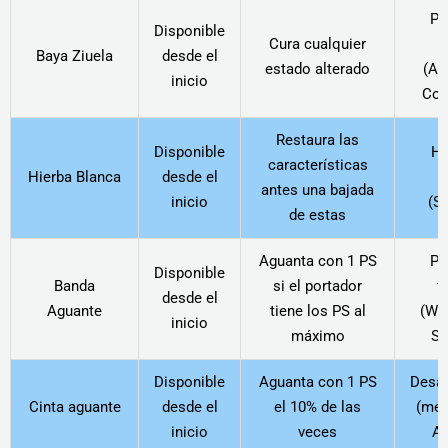
P
Disponible
Cura cualquier
f
Baya Ziuela
desde el
estado alterado
(An
inicio
Cor
Restaura las
Disponible
Ha
características
Hierba Blanca
desde el
L
antes una bajada
inicio
(S
de estas
Aguanta con 1 PS
P
Disponible
Banda
si el portador
f
desde el
Aguante
tiene los PS al
(Whi
inicio
máximo
Sn
Disponible
Aguanta con 1 PS
Desa
Cinta aguante
desde el
el 10% de las
(mej
inicio
veces
Ag