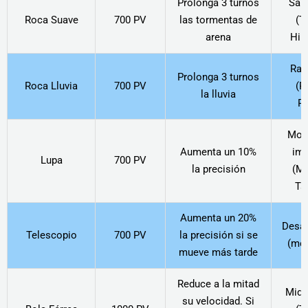
Prolonga 3 turnos
Sand
Roca Suave
700 PV
las tormentas de
(Ty
arena
Hip
Rai
Prolonga 3 turnos
Roca Lluvia
700 PV
(P
la lluvia
Pe
Mov
Aumenta un 10%
imp
Lupa
700 PV
la precisión
(Ma
Ts
Aumenta un 20%
Desa
Telescopio
700 PV
la precisión si se
(mej
mueve más tarde
Reduce a la mitad
Mid 
su velocidad. Si