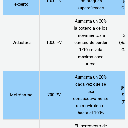
1000 PV
los ataques
(S
experto
supereficaces
Ga
Aumenta un 30%
la potencia de los
movimientos a
Sw
Vidasfera
1000 PV
cambio de perder
(Bas
1/10 de vida
Ga
máxima cada
turno
Aumenta un 20%
cada vez que se
[En
usa
Metrónomo
700 PV
Sp
consecutivamente
(Dr
un movimiento,
hasta el 100%
El incremento de