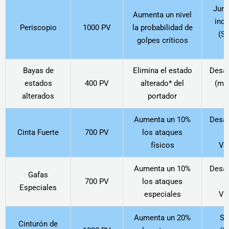
Junt
Aumenta un nivel
inc
Periscopio
1000 PV
la probabilidad de
(Sa
golpes críticos
Bayas de
Elimina el estado
Desa
estados
400 PV
alterado* del
(mej
alterados
portador
Z
Aumenta un 10%
Desa
Cinta Fuerte
700 PV
los ataques
(
físicos
Vi
Aumenta un 10%
Desa
Gafas
700 PV
los ataques
(
Especiales
especiales
Vi
Aumenta un 20%
Sw
Cinturón de