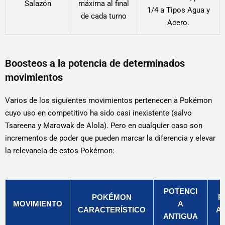
Salazón
máxima al final
1/4 a Tipos Agua y
de cada turno
Acero.
Boosteos a la potencia de determinados
movimientos
Varios de los siguientes movimientos pertenecen a Pokémon
cuyo uso en competitivo ha sido casi inexistente (salvo
Tsareena y Marowak de Alola). Pero en cualquier caso son
incrementos de poder que pueden marcar la diferencia y elevar
la relevancia de estos Pokémon:
POTENCI
POKÉMON
P
MOVIMIENTO
A
CARACTERÍSTICO
A
ANTIGUA