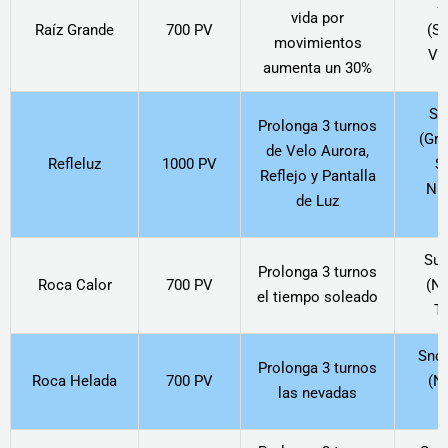
S
vida por
Raíz Grande
700 PV
(Si
movimientos
Ve
aumenta un 30%
Sc
Prolonga 3 turnos
(Gri
de Velo Aurora,
Refleluz
1000 PV
S
Reflejo y Pantalla
Nin
de Luz
Sun
Prolonga 3 turnos
Roca Calor
700 PV
(Ni
el tiempo soleado
To
Snow
Prolonga 3 turnos
Roca Helada
700 PV
(N
las nevadas