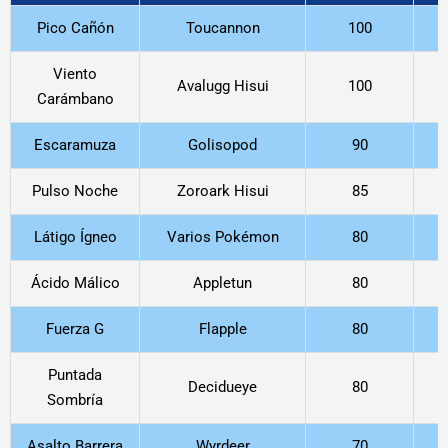
Pico Cañón
Toucannon
100
Viento
Avalugg Hisui
100
Carámbano
Escaramuza
Golisopod
90
Pulso Noche
Zoroark Hisui
85
Látigo Ígneo
Varios Pokémon
80
Ácido Málico
Appletun
80
Fuerza G
Flapple
80
Puntada
Decidueye
80
Sombría
Asalto Barrera
Wyrdeer
70