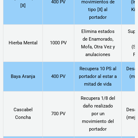
400 PV
movimientos de
(In
[X]
tipo [X] al
Kin
portador
Elimina estados
Supp
de Enamorado,
S
Hierba Mental
1000 PV
Mofa, Otra Vez y
(Si
anulaciones
Fa
Recupera 10 PS al
Desa
Baya Aranja
400 PV
portador al estar a
(mej
mitad de vida
Recupera 1/8 del
daño realizado
Cascabel
Desa
700 PV
por un
Concha
(mejo
movimiento del
portador