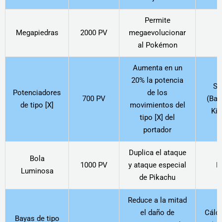
Permite
Megapiedras
2000 PV
megaevolucionar
al Pokémon
Aumenta en un
20% la potencia
Sw
Potenciadores
de los
700 PV
(Bas
de tipo [X]
movimientos del
Kin
tipo [X] del
portador
Duplica el ataque
Bola
1000 PV
y ataque especial
P
Luminosa
de Pikachu
Reduce a la mitad
el daño de
Cálcu
Bayas de tipo