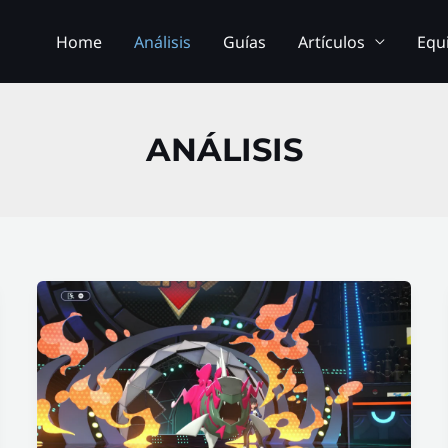
Home
Análisis
Guías
Artículos
Equ
ANÁLISIS
Basculegion
en
Pokémon
Champions
(VGC):