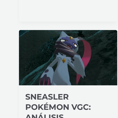
Sneasler
Pokémon
VGC:
análisis
competitivo
completo
SNEASLER
POKÉMON VGC:
ANÁLISIS