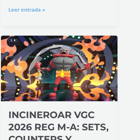
Leer entrada »
Incineroar
VGC
2026
Reg
M-
A:
sets,
counters
INCINEROAR VGC
y
compañeros
2026 REG M-A: SETS,
COUNTERS Y