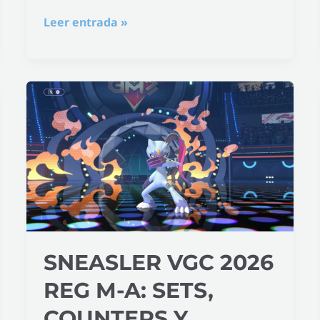
Leer entrada »
Sneasler
VGC
2026
Reg
M-
A:
sets,
counters
SNEASLER VGC 2026
y
compañeros
REG M-A: SETS,
COUNTERS Y