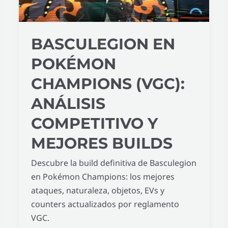
análisis
competitivo
y
BASCULEGION EN
mejores
builds
POKÉMON
CHAMPIONS (VGC):
ANÁLISIS
COMPETITIVO Y
MEJORES BUILDS
Descubre la build definitiva de Basculegion
en Pokémon Champions: los mejores
ataques, naturaleza, objetos, EVs y
counters actualizados por reglamento
VGC.