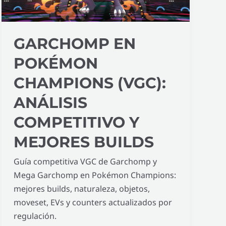
análisis
competitivo
y
GARCHOMP EN
mejores
builds
POKÉMON
CHAMPIONS (VGC):
ANÁLISIS
COMPETITIVO Y
MEJORES BUILDS
Guía competitiva VGC de Garchomp y
Mega Garchomp en Pokémon Champions:
mejores builds, naturaleza, objetos,
moveset, EVs y counters actualizados por
regulación.