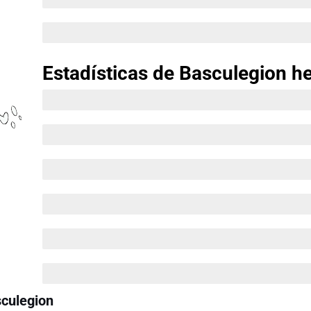
Velocidad 75
Estadísticas de Basculegion 
HP 120
Ataque 92
Defensa 65
Ataque Especial 100
Defensa Especial 75
Velocidad 78
sculegion