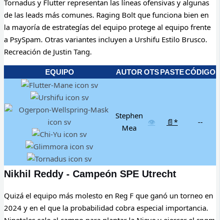
Tornadus y Flutter representan las líneas ofensivas y algunas
de las leads más comunes. Raging Bolt que funciona bien en
la mayoría de estrategías del equipo protege al equipo frente
a PsySpam. Otras variantes incluyen a Urshifu Estilo Brusco.
Recreación de Justin Tang.
EQUIPO
AUTOR
OTS
PASTE
CÓDIGO
Stephen
👁️
📄*
--
Mea
Nikhil Reddy - Campeón SPE Utrecht
Quizá el equipo más molesto en Reg F que ganó un torneo en
2024 y en el que la probabilidad cobra especial importancia.
Ninetales sale al campo para plantar la Nieve y ejercer el
spam