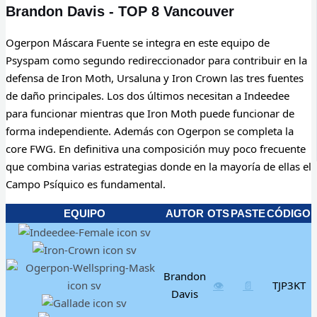
Brandon Davis - TOP 8 Vancouver
Ogerpon Máscara Fuente se integra en este equipo de
Psyspam como segundo redireccionador para contribuir en la
defensa de Iron Moth, Ursaluna y Iron Crown las tres fuentes
de daño principales. Los dos últimos necesitan a Indeedee
para funcionar mientras que Iron Moth puede funcionar de
forma independiente. Además con Ogerpon se completa la
core FWG. En definitiva una composición muy poco frecuente
que combina varias estrategias donde en la mayoría de ellas el
Campo Psíquico es fundamental.
EQUIPO
AUTOR
OTS
PASTE
CÓDIGO
Brandon
👁️
📄
TJP3KT
Davis