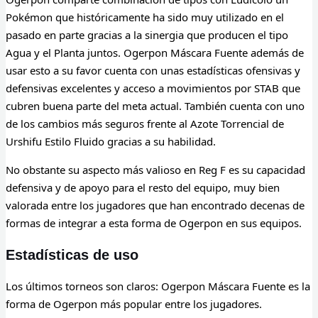
Pokémon que históricamente ha sido muy utilizado en el
pasado en parte gracias a la sinergia que producen el tipo
Agua y el Planta juntos. Ogerpon Máscara Fuente además de
usar esto a su favor cuenta con unas estadísticas ofensivas y
defensivas excelentes y acceso a movimientos por STAB que
cubren buena parte del meta actual. También cuenta con uno
de los cambios más seguros frente al Azote Torrencial de
Urshifu Estilo Fluido gracias a su habilidad.
No obstante su aspecto más valioso en Reg F es su capacidad
defensiva y de apoyo para el resto del equipo, muy bien
valorada entre los jugadores que han encontrado decenas de
formas de integrar a esta forma de Ogerpon en sus equipos.
Estadísticas de uso
Los últimos torneos son claros: Ogerpon Máscara Fuente es la
forma de Ogerpon más popular entre los jugadores.