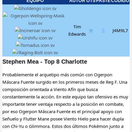
EQUIPO
AUTOR
OTS
PASTE
CÓDIGO
Tim
👁️
📄
J4M9L7
Edwards
Stephen Mea - Top 8 Charlotte
Probablemente el arquetipo más común con Ogerpon
Máscara Fuente surgido en los primeros meses de Reg F. Una
composición orientada a Viento Afín que busca
constantemente la acción. En este equipo tan ofensivo es muy
importante tener ventaja respecto a la posición en combate,
por eso Ogerpon Máscara Fuente es el principal apoyo con
Señuelo y Flutter Mane posee Viento Hielo para hacer dupla
con Chi-Yu o Glimmora. Estos dos últimos Pokémon junto a