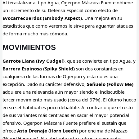
Al terastalizar al tipo Agua, Ogerpon Máscara Fuente obtiene
un incremento de su Defensa Especial como efecto de
Evocarrecuerdos (Embody Aspect)
. Una mejora en su
estadística que como veremos le sirve para aguantar ataques
de forma mucho más cómoda.
MOVIMIENTOS
Garrote Liana (Ivy Cudgel)
, que se convierte en tipo Agua, y
Barrera Espinosa (Spiky Shield)
son dos constantes en
cualquiera de las formas de Ogerpon y esta no es una
excepción. Dado su carácter defensivo,
Señuelo
(Follow Me)
adquiere una relevancia aún mayor siendo el indiscutible
tercer movimiento más usado (cerca del 97%). El último hueco
en su set habitual es poco debatible. Al contrario que el resto
de sus variantes más centradas en sacar el mayor potencial
ofensivo, Ogerpon Máscara Fuente prefiere el sustain que
ofrece
Asta Drenaje (Horn Leech)
por encima de Mazazo
(Wood Hammer). No obstante este y otros movimientos