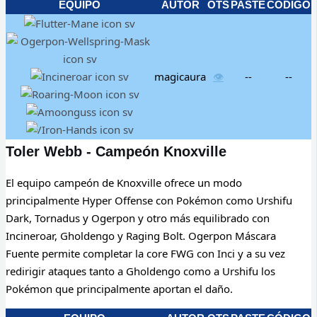
EQUIPO
AUTOR
OTS
PASTE
CÓDIGO
magicaura
👁️
--
--
Toler Webb - Campeón Knoxville
El equipo campeón de Knoxville ofrece un modo
principalmente Hyper Offense con Pokémon como Urshifu
Dark, Tornadus y Ogerpon y otro más equilibrado con
Incineroar, Gholdengo y Raging Bolt. Ogerpon Máscara
Fuente permite completar la core FWG con Inci y a su vez
redirigir ataques tanto a Gholdengo como a Urshifu los
Pokémon que principalmente aportan el daño.