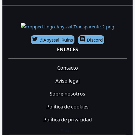
@Abyssal_Ruins
Discord
ENLACES
Contacto
Aviso legal
Sobre nosotros
Política de cookies
Política de privacidad
Buscar