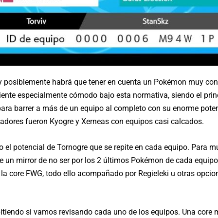
y posiblemente habrá que tener en cuenta un Pokémon muy concr
ente especialmente cómodo bajo esta normativa, siendo el princ
ara barrer a más de un equipo al completo con su enorme pote
ugadores fueron Kyogre y Xerneas con equipos casi calcados.
l potencial de Tornogre que se repite en cada equipo. Para mue
 de un mirror de no ser por los 2 últimos Pokémon de cada equip
la core FWG, todo ello acompañado por Regieleki u otras opcion
itiendo si vamos revisando cada uno de los equipos. Una core