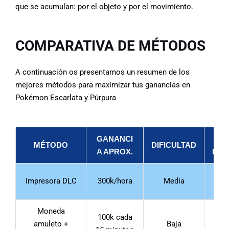
que se acumulan: por el objeto y por el movimiento.
COMPARATIVA DE MÉTODOS
A continuación os presentamos un resumen de los
mejores métodos para maximizar tus ganancias en
Pokémon Escarlata y Púrpura
GANANCI
T
MÉTODO
DIFICULTAD
A APROX.
REQ
2-3 
Impresora DLC
300k/hora
Media
f
Moneda
100k cada
10-1
amuleto +
Baja