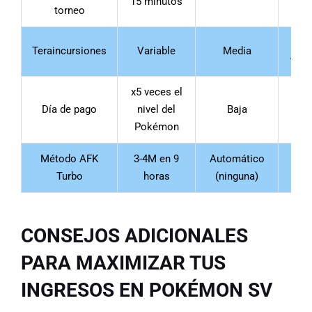
15 minutos
ni
torneo
5-10
Teraincursiones
Variable
Media
tera
x5 veces el
Se
Día de pago
nivel del
Baja
Pokémon
co
Método AFK
3-4M en 9
Automático
Cu
Turbo
horas
(ninguna)
q
CONSEJOS ADICIONALES
PARA MAXIMIZAR TUS
INGRESOS EN POKÉMON SV