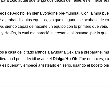
para todo aquel que tenga dos dedos de frente, es el mejor Te
ros de Agosto, en plena vorágine pre-mundial. Con la mira pue
cé a probar distintos equipos, sin que ninguno me acabase de 
va, siendo capaz de hacerte un equipo con lo primero que veía.
 Ho-Oh, lo cual me pareció interesante al instante, por lo que 
 a casa del citado Mithos a ayudar a Sekiam a preparar el mund
ra pa´l pelo, decidí usarle el
Dialga/Ho-Oh
. Fue entonces, c
 es buena” y empecé a testearlo en serio, usando el boceto ori