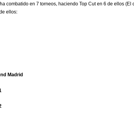
a combatido en 7 torneos, haciendo Top Cut en 6 de ellos (El q
de ellos:
end Madrid
1
2