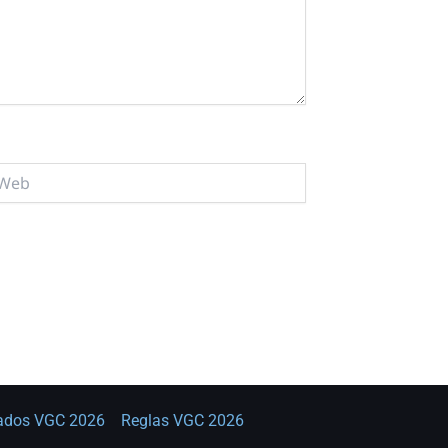
b
tados VGC 2026
Reglas VGC 2026