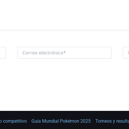
Correo
We
electrónico*
o competitivo
Guía Mundial Pokémon 2025
Torneos y resul