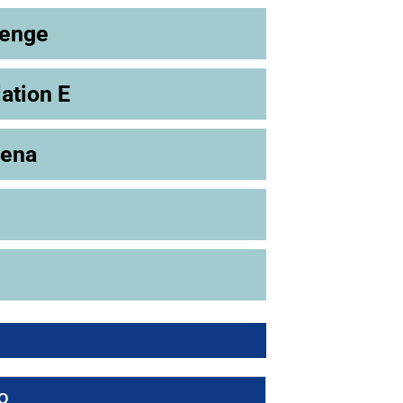
lenge
ation E
rena
O