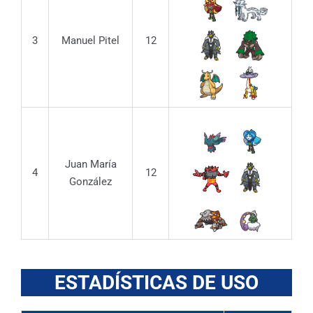
3
Manuel Pitel
12
Juan María
4
12
González
ESTADÍSTICAS DE USO