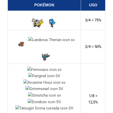
POKÉMON
USO
3/4 = 75%
2/4 = 50%
1/8 =
12,5%