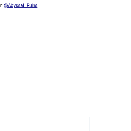
r:
@Abyssal_Ruins
.