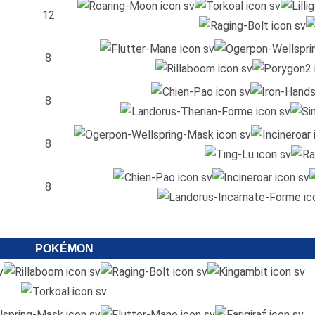
12
8
8
8
8
POKÉMON