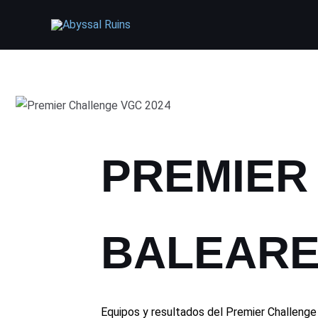
Ir
al
contenido
Escribe
Nombre*
Correo
Web
Navegación
aquí...
electrónico*
de
entradas
PREMIER
BALEARE
Equipos y resultados del Premier Challeng