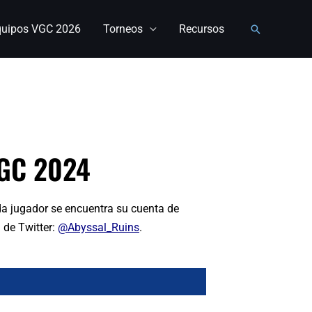
quipos VGC 2026
Torneos
Recursos
Buscar
GC 2024
a jugador se encuentra su cuenta de
 de Twitter:
@Abyssal_Ruins
.