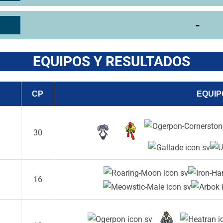
-
EQUIPOS Y RESULTADOS
CP
EQUIP
30
16