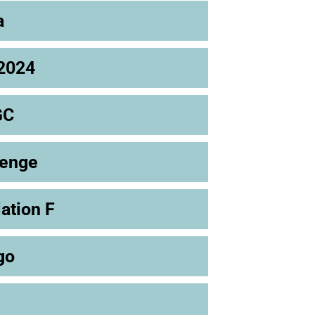
a
2024
GC
lenge
ation F
go