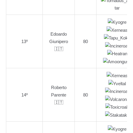
Edoardo
13º
Giunipero
80
🇮🇹
Roberto
14º
Parente
80
🇮🇹