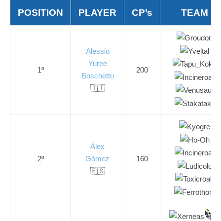
POSITION
PLAYER
CP’s
TEAM
Alessio
Yuree
1º
200
Boschetto
🇮🇹
Álex
2º
Gómez
160
🇪🇸