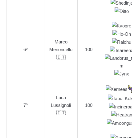
Marco
6º
Menoncello
100
🇮🇹
Luca
7º
Lussignoli
100
🇮🇹