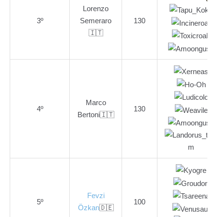
Lorenzo
3º
Semeraro
130
🇮🇹
Marco
4º
130
Bertoni🇮🇹
Fevzi
5º
100
Özkan
🇩🇪