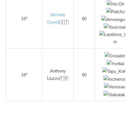
Michele
15º
80
Gavelli
🇮🇹
Anthony
16º
80
Liuzzo🇫🇷