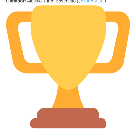
Ganador:
Alessio Yuree Boschetto (
@YureeVGC
)