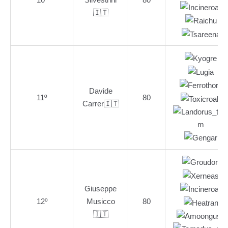
🇮🇹
Davide
11º
80
Carrer🇮🇹
Giuseppe
12º
Musicco
80
🇮🇹