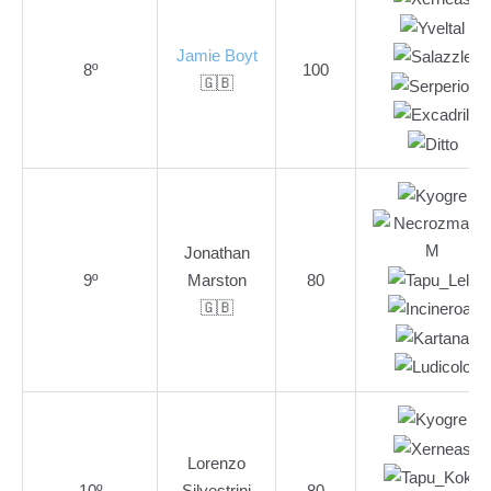
Jamie Boyt
8º
100
🇬🇧
Jonathan
9º
Marston
80
🇬🇧
Lorenzo
10º
Silvestrini
80