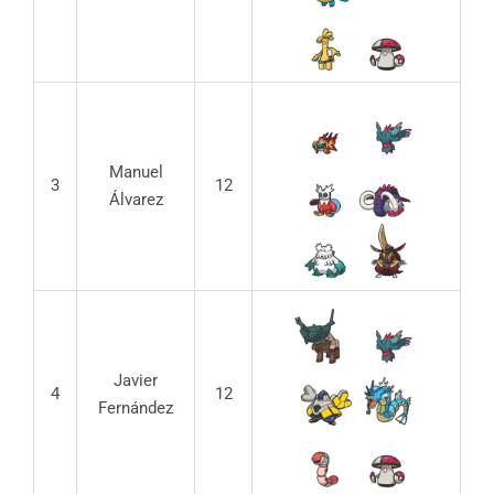
Manuel
3
12
Álvarez
Javier
4
12
Fernández