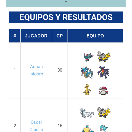
-
EQUIPOS Y RESULTADOS
#
JUGADOR
CP
EQUIPO
Adrián
1
30
Isidoro
Oscar
2
16
Gibello