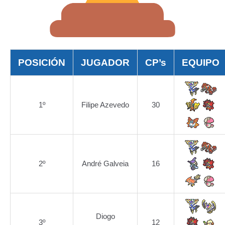
POSICIÓN
JUGADOR
CP’s
EQUIPO
1º
Filipe Azevedo
30
2º
André Galveia
16
Diogo
3º
12