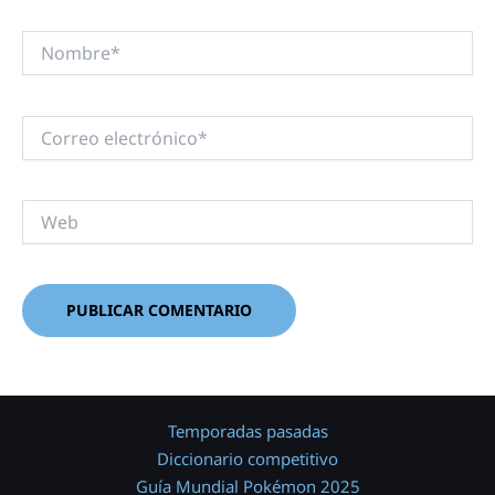
Nombre*
Correo
electrónico*
Web
Temporadas pasadas
Diccionario competitivo
Guía Mundial Pokémon 2025