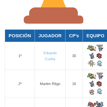
POSICIÓN
JUGADOR
CP’s
EQUIPO
Eduardo
1º
30
Cunha
2º
Martim Rêgo
16