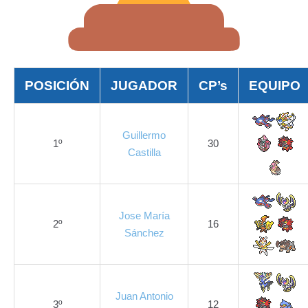
POSICIÓN
JUGADOR
CP’s
EQUIPO
Guillermo
1º
30
Castilla
Jose María
2º
16
Sánchez
Juan Antonio
3º
12