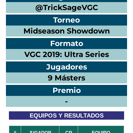
@TrickSageVGC
Torneo
Midseason Showdown
Formato
VGC 2019: Ultra Series
Jugadores
9 Másters
Premio
-
EQUIPOS Y RESULTADOS
JUGADOR
#
CP
EQUIPO