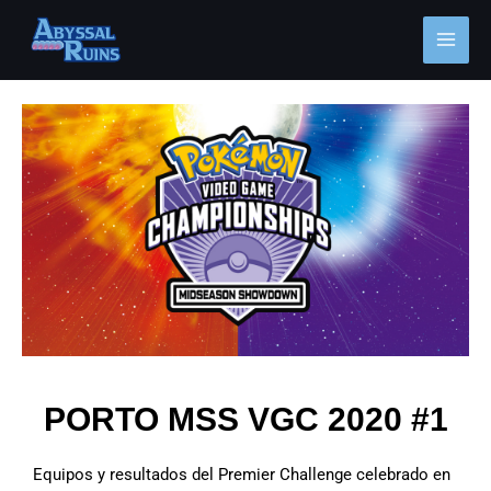
Ir
MAI
al
MEN
contenido
Navegación
de
entradas
PORTO MSS VGC 2020 #1
Equipos y resultados del Premier Challenge celebrado en