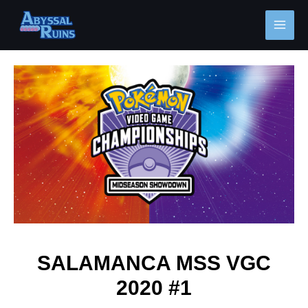
Ir
MAI
al
MEN
contenido
Navegación
de
entradas
SALAMANCA MSS VGC
2020 #1