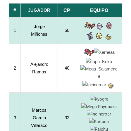
JUGADOR
#
CP
EQUIPO
Jorge
1
50
Miñones
Alejandro
2
40
Ramos
Marcos
3
García
32
Villaraco