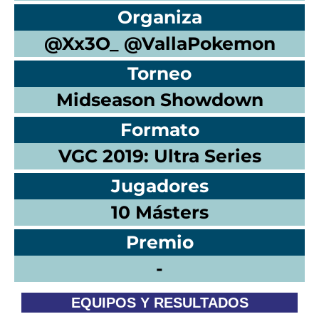
Organiza
@Xx3O_ @VallaPokemon
Torneo
Midseason Showdown
Formato
VGC 2019: Ultra Series
Jugadores
10 Másters
Premio
-
EQUIPOS Y RESULTADOS