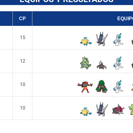
CP
EQUIP
15
12
10
10