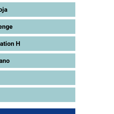
oja
enge
ation H
zano