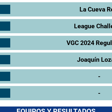
La Cueva R
League Chall
VGC 2024 Regul
Joaquín Lo
-
-
EQUIPOS Y RESULTADOS