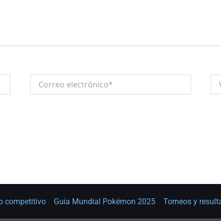
Correo
We
electrónico*
o competitivo
Guía Mundial Pokémon 2025
Torneos y resul