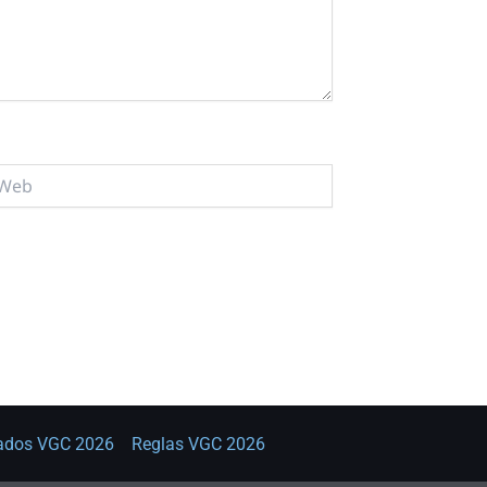
b
tados VGC 2026
Reglas VGC 2026