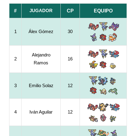
JUGADOR
#
CP
EQUIPO
1
Álex Gómez
30
Alejandro
2
16
Ramos
3
Emilio Solaz
12
4
Iván Aguilar
12