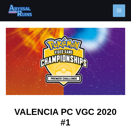
Ir
MAI
al
MEN
contenido
Navegación
de
entradas
VALENCIA PC VGC 2020
#1