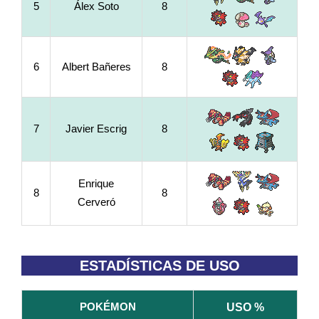
5
Álex Soto
8
6
Albert Bañeres
8
7
Javier Escrig
8
Enrique
8
8
Cerveró
ESTADÍSTICAS DE USO
POKÉMON
USO %