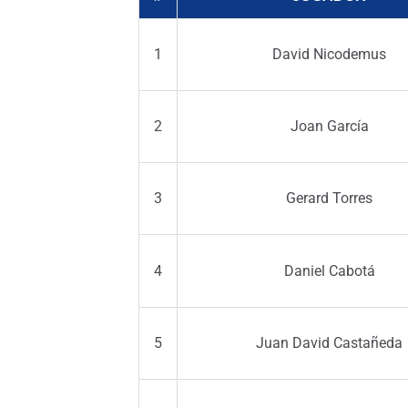
1
David Nicodemus
2
Joan García
3
Gerard Torres
4
Daniel Cabotá
5
Juan David Castañeda