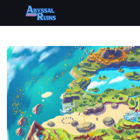
Ir
al
contenido
Navegación
de
entradas