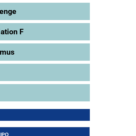
lenge
ation F
emus
IPO