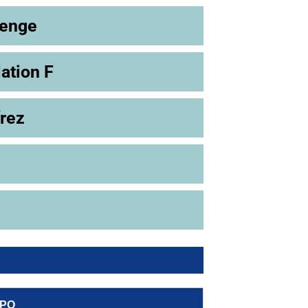
lenge
ation F
rez
IPO