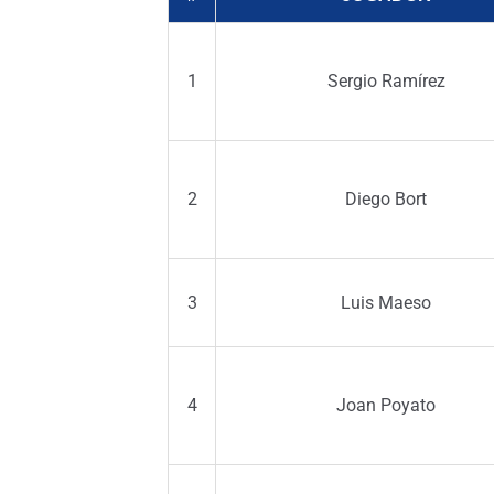
1
Sergio Ramírez
2
Diego Bort
3
Luis Maeso
4
Joan Poyato