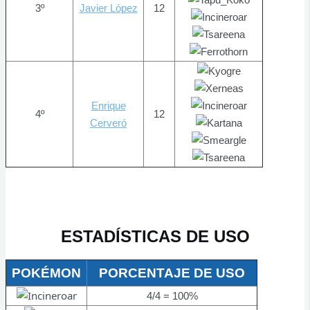
3º
Javier López
12
Enrique
4º
12
Cerveró
ESTADÍSTICAS DE USO
POKÉMON
PORCENTAJE DE USO
4/4 = 100%