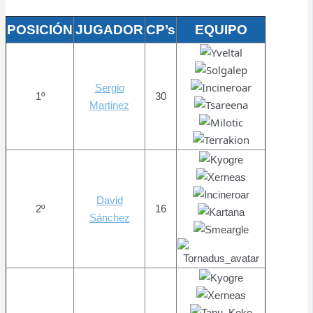
POSICIÓN
JUGADOR
CP’s
EQUIPO
Sergio
1º
30
Martinez
David
2º
16
Sánchez