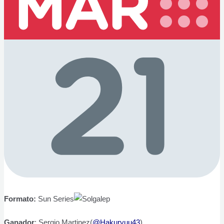
Formato:
Sun Series
Ganador
: Sergio Martinez(
@Hakuryuu43
)