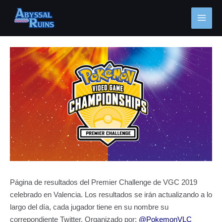
Ir
MAI
al
MEN
contenido
Navegación
de
entradas
Página de resultados del Premier Challenge de VGC 2019
celebrado en Valencia. Los resultados se irán actualizando a lo
largo del día, cada jugador tiene en su nombre su
correpondiente Twitter. Organizado por:
@PokemonVLC