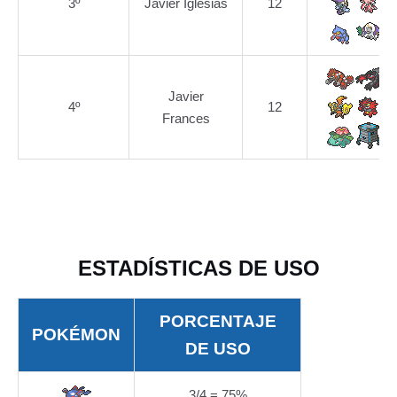
3º
Javier Iglesias
12
Javier
4º
12
Frances
ESTADÍSTICAS DE USO
PORCENTAJE
POKÉMON
DE USO
3/4 = 75%