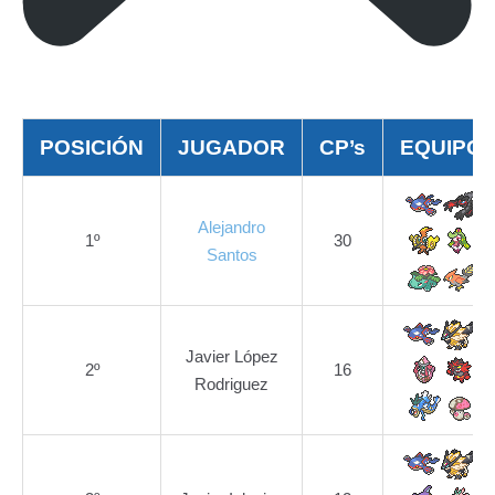
POSICIÓN
JUGADOR
CP’s
EQUIPO
Alejandro
1º
30
Santos
Javier López
2º
16
Rodriguez