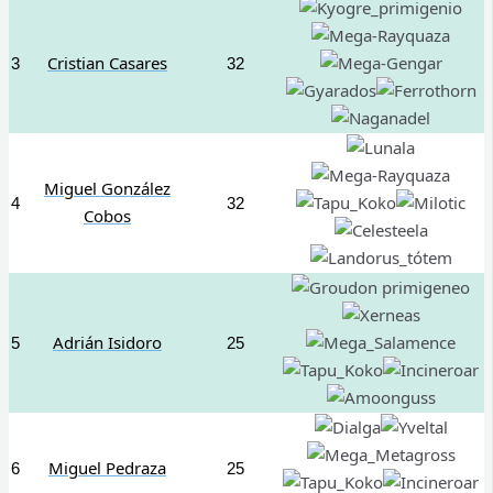
Cristian Casares
3
32
Miguel González
4
32
Cobos
Adrián Isidoro
5
25
Miguel Pedraza
6
25