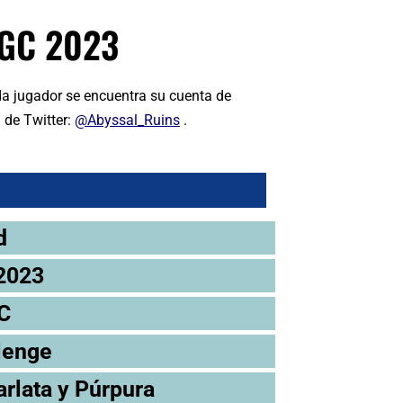
GC 2023
da jugador se encuentra su cuenta de
 de Twitter:
@Abyssal_Ruins
.
d
2023
C
lenge
rlata y Púrpura