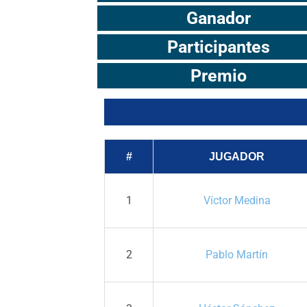
Ganador
Participantes
Premio
#
JUGADOR
1
Víctor Medina
2
Pablo Martín