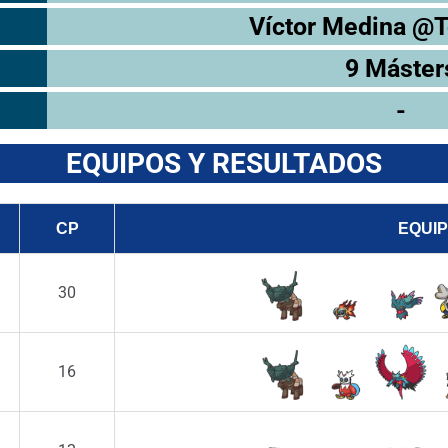
Víctor Medina @
9 Máster
-
EQUIPOS Y RESULTADOS
CP
EQUI
30
16