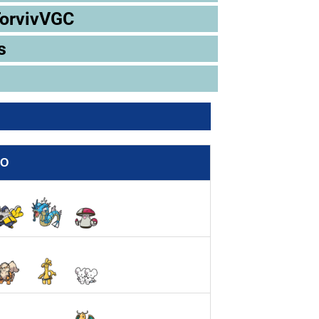
TorvivVGC
s
PO