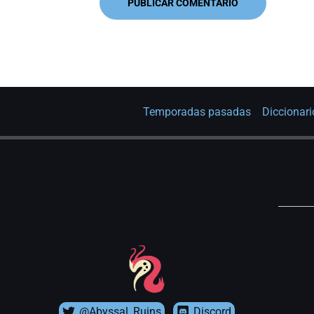
Temporadas pasadas
Diccionari
@Abyssal_Ruins
Discord