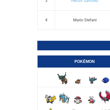
3
Héctor Sánchez
4
Mario Stefani
POKÉMON