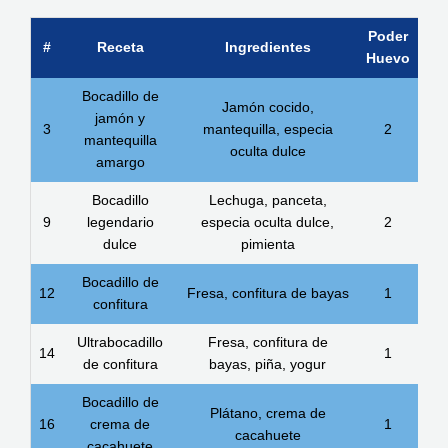
Poder
#
Receta
Ingredientes
Huevo
Bocadillo de
Jamón cocido,
jamón y
3
mantequilla, especia
2
mantequilla
oculta dulce
amargo
Bocadillo
Lechuga, panceta,
9
legendario
especia oculta dulce,
2
dulce
pimienta
Bocadillo de
12
Fresa, confitura de bayas
1
confitura
Ultrabocadillo
Fresa, confitura de
14
1
de confitura
bayas, piña, yogur
Bocadillo de
Plátano, crema de
16
crema de
1
cacahuete
cacahuete