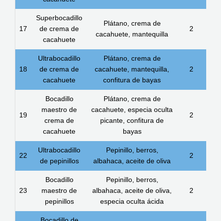
Superbocadillo
Plátano, crema de
17
de crema de
2
cacahuete, mantequilla
cacahuete
Ultrabocadillo
Plátano, crema de
18
de crema de
cacahuete, mantequilla,
2
cacahuete
confitura de bayas
Bocadillo
Plátano, crema de
maestro de
cacahuete, especia oculta
19
2
crema de
picante, confitura de
cacahuete
bayas
Ultrabocadillo
Pepinillo, berros,
22
2
de pepinillos
albahaca, aceite de oliva
Bocadillo
Pepinillo, berros,
23
maestro de
albahaca, aceite de oliva,
2
pepinillos
especia oculta ácida
Bocadillo de