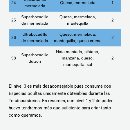
24
Queso, mermelada
1
mermelada
Superbocadillo
Queso, mermelada,
25
2
de mermelada
mantequilla
Ultrabocadillo
Queso, mermelada,
26
2
de mermelada
mantequilla, queso crema
Nata montada, plátano,
Superbocadillo
98
manzana, queso,
2
dulzón
mantequilla, sal
El nivel 3 es más desaconsejable pues consume dos
Especias ocultas únicamente obtenibles durante las
Teraincursiones. En resumen, con nivel 1 y 2 de poder
huevo tendremos más que suficiente para criar tanto
como queramos.