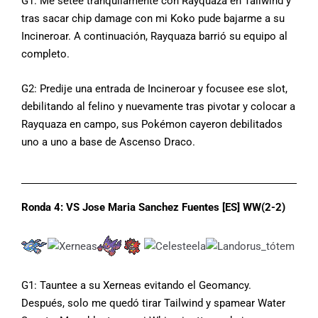
G1: Me setee tranquilamente con Rayquaza en Tailwind y
tras sacar chip damage con mi Koko pude bajarme a su
Incineroar. A continuación, Rayquaza barrió su equipo al
completo.
G2: Predije una entrada de Incineroar y focusee ese slot,
debilitando al felino y nuevamente tras pivotar y colocar a
Rayquaza en campo, sus Pokémon cayeron debilitados
uno a uno a base de Ascenso Draco.
Ronda 4: VS Jose Maria Sanchez Fuentes [ES] WW(2-2)
G1: Tauntee a su Xerneas evitando el Geomancy.
Después, solo me quedó tirar Tailwind y spamear Water