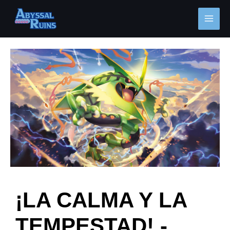
Ir
MAI
al
MEN
contenido
Navegación
de
entradas
¡LA CALMA Y LA
TEMPESTAD! -