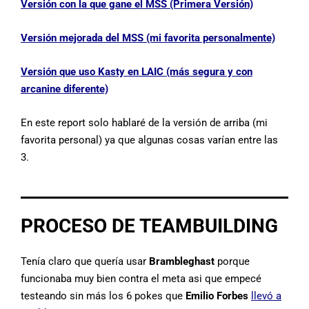
Versión con la que gane el MSS (Primera Versión)
Versión mejorada del MSS (mi favorita personalmente)
Versión que uso Kasty en LAIC (más segura y con
arcanine diferente)
En este report solo hablaré de la versión de arriba (mi
favorita personal) ya que algunas cosas varían entre las
3.
PROCESO DE TEAMBUILDING
Tenía claro que quería usar
Brambleghast
porque
funcionaba muy bien contra el meta asi que empecé
testeando sin más los 6 pokes que
Emilio Forbes
llevó a