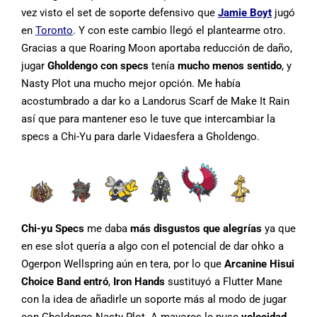
vez visto el set de soporte defensivo que
Jamie Boyt
jugó
en
Toronto
. Y con este cambio llegó el plantearme otro.
Gracias a que Roaring Moon aportaba reducción de daño,
jugar
Gholdengo con specs
tenía
mucho menos sentido
, y
Nasty Plot una mucho mejor opción. Me había
acostumbrado a dar ko a Landorus Scarf de Make It Rain
así que para mantener eso le tuve que intercambiar la
specs a Chi-Yu para darle Vidaesfera a Gholdengo.
Chi-yu Specs
me daba
más disgustos que alegrías
ya que
en ese slot quería a algo con el potencial de dar ohko a
Ogerpon Wellspring aún en tera, por lo que
Arcanine Hisui
Choice Band entró
,
I
ron Hands
sustituyó a Flutter Mane
con la idea de añadirle un soporte más al modo de jugar
con Gholdengo Nasty Plot. A mayores le puse
velocidad