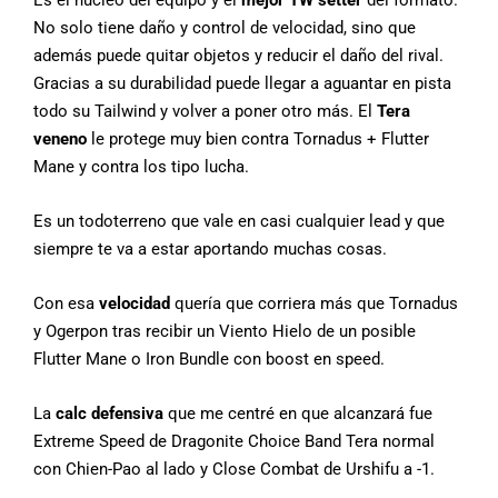
Es el núcleo del equipo y el
mejor TW setter
del formato.
No solo tiene daño y control de velocidad, sino que
además puede quitar objetos y reducir el daño del rival.
Gracias a su durabilidad puede llegar a aguantar en pista
todo su Tailwind y volver a poner otro más. El
Tera
veneno
le protege muy bien contra Tornadus + Flutter
Mane y contra los tipo lucha.
Es un todoterreno que vale en casi cualquier lead y que
siempre te va a estar aportando muchas cosas.
Con esa
velocidad
quería que corriera más que Tornadus
y Ogerpon tras recibir un Viento Hielo de un posible
Flutter Mane o Iron Bundle con boost en speed.
La
calc defensiva
que me centré en que alcanzará fue
Extreme Speed de Dragonite Choice Band Tera normal
con Chien-Pao al lado y Close Combat de Urshifu a -1.