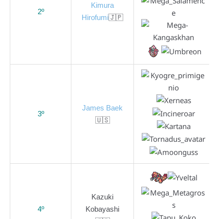
Kimura
2º
Hirofumi
🇯🇵
James Baek
3º
🇺🇸
Kazuki
4º
Kobayashi