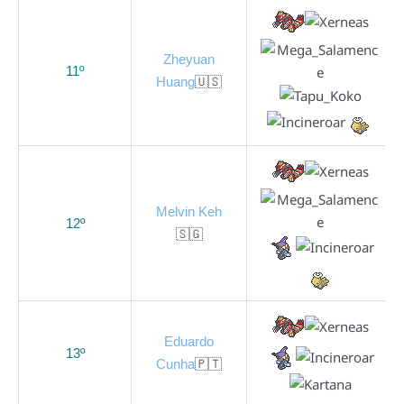
Zheyuan
11º
Huang
🇺🇸
Melvin Keh
12º
🇸🇬
Eduardo
13º
Cunha
🇵🇹