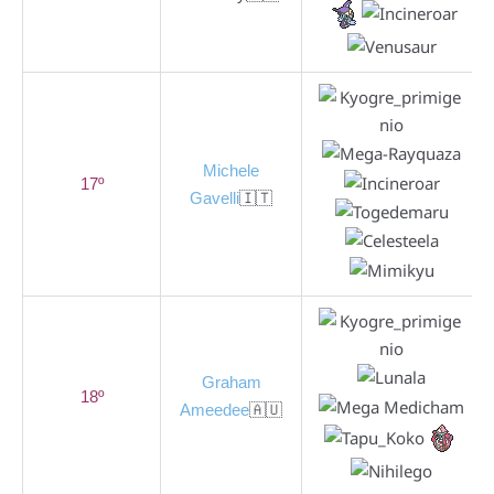
Michele
17º
Gavelli
🇮🇹
Graham
18º
Ameedee
🇦🇺