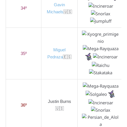
Gavin
34º
Michaels
🇺🇸
Miguel
35º
Pedraza
🇪🇸
Justin Burns
36º
🇺🇸