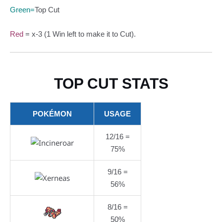
Green=
Top Cut
Red
= x-3 (1 Win left to make it to Cut).
TOP CUT STATS
POKÉMON
USAGE
12/16 =
75%
9/16 =
56%
8/16 =
50%