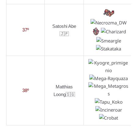
Satoshi Abe
37º
🇯🇵
Matthias
38º
Loong🇸🇬