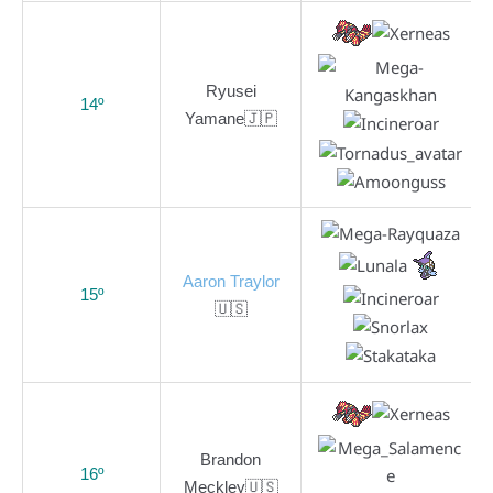
Ryusei
14º
Yamane🇯🇵
Aaron Traylor
15º
🇺🇸
Brandon
16º
Meckley🇺🇸