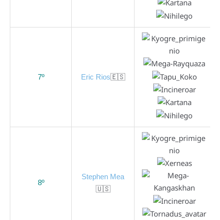
7º
Eric Rios
🇪🇸
Stephen Mea
8º
🇺🇸