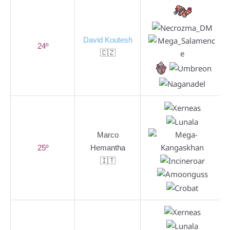
David Koutesh
24º
🇨🇿
Marco
25º
Hemantha
🇮🇹