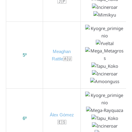
🇯🇵
Meaghan
5º
Rattle
🇦🇺
Álex Gómez
6º
🇪🇸