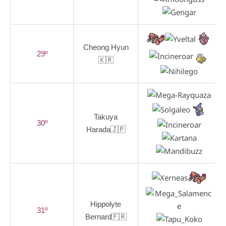
Cheong Hyun
29º
🇰🇷
Takuya
30º
Harada🇯🇵
Hippolyte
31º
Bernard🇫🇷