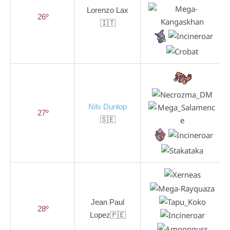
Lorenzo Lax
26º
🇮🇹
Nils Dunlop
27º
🇸🇪
Jean Paul
28º
Lopez🇵🇪