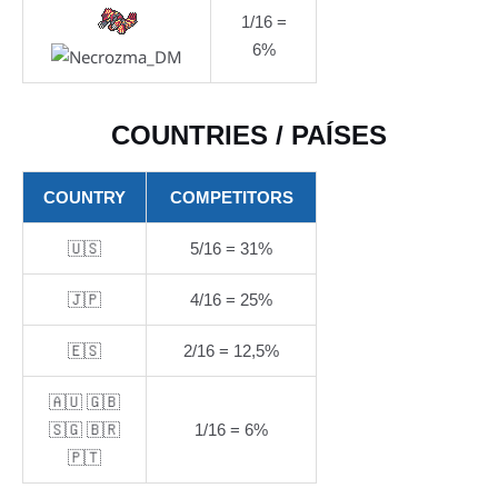
1/16 =
6%
COUNTRIES / PAÍSES
COUNTRY
COMPETITORS
🇺🇸
5/16 = 31%
🇯🇵
4/16 = 25%
🇪🇸
2/16 = 12,5%
🇦🇺 🇬🇧
🇸🇬 🇧🇷
1/16 = 6%
🇵🇹