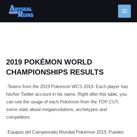
Ir
MAI
al
MEN
contenido
Navegación
de
entradas
2019 POKÉMON WORLD
CHAMPIONSHIPS RESULTS
·Teams from the 2019 Pokemon WCS 2019. Each player has
his/her Twitter account in his name. Right after this table, you
can see the usage of each Pokémon from the TOP CUT,
some stats about megaevolutions, archetypes and
competitors.
·Equipos del Campeonato Mundial Pokémon 2019. Puedes