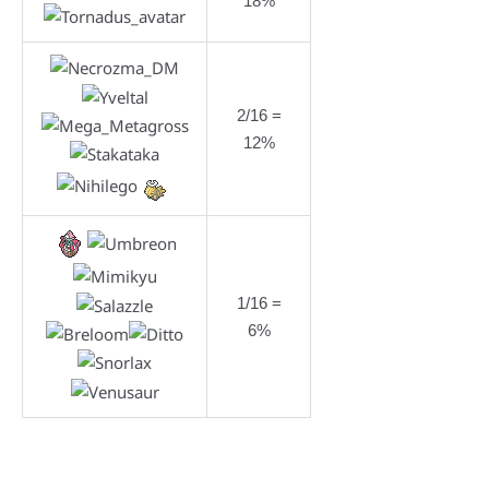
18%
2/16 =
12%
1/16 =
6%