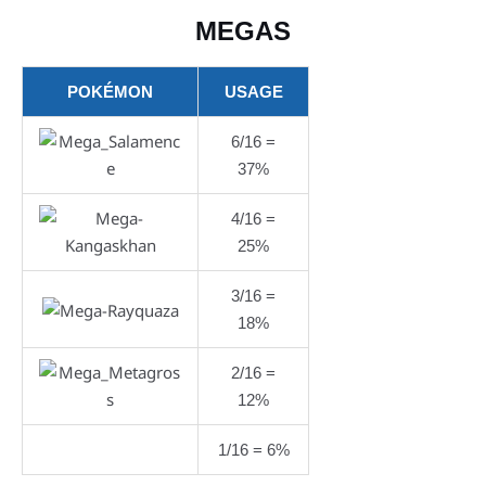
MEGAS
POKÉMON
USAGE
6/16 =
37%
4/16 =
25%
3/16 =
18%
2/16 =
12%
1/16 = 6%