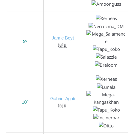
Jamie Boyt
9º
🇬🇧
Gabriel Agati
10º
🇧🇷