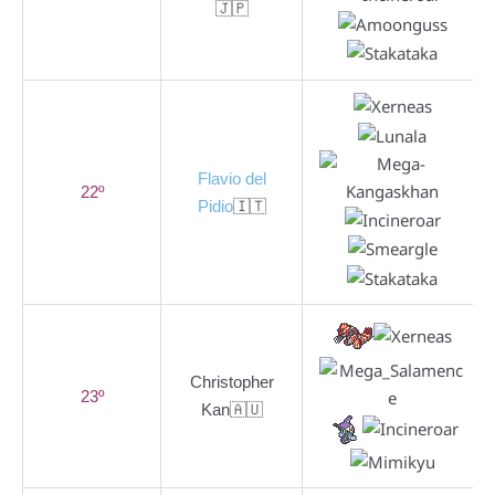
🇯🇵
Flavio del
22º
Pidio
🇮🇹
Christopher
23º
Kan🇦🇺