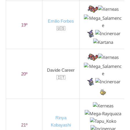
Emilio Forbes
19º
🇺🇸
Davide Career
20º
🇮🇹
Rinya
21º
Kobayashi