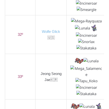
Wolfe Glick
32º
🇺🇸
Jeong Seong
33º
Jae🇰🇷