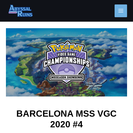
Ir
MAI
al
MEN
contenido
Navegación
de
entradas
BARCELONA MSS VGC
2020 #4