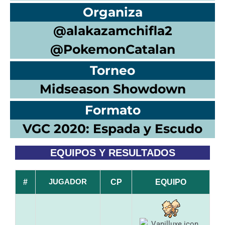
Organiza
@alakazamchifla2
@PokemonCatalan
Torneo
Midseason Showdown
Formato
VGC 2020: Espada y Escudo
EQUIPOS Y RESULTADOS
JUGADOR
#
CP
EQUIPO