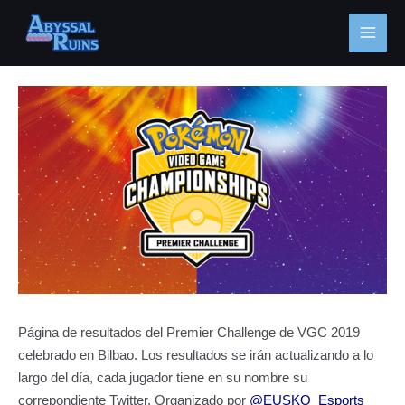
Ir
MAI
al
MEN
contenido
Navegación
de
entradas
Página de resultados del Premier Challenge de VGC 2019
celebrado en Bilbao. Los resultados se irán actualizando a lo
largo del día, cada jugador tiene en su nombre su
correpondiente Twitter. Organizado por
@EUSKO_Esports