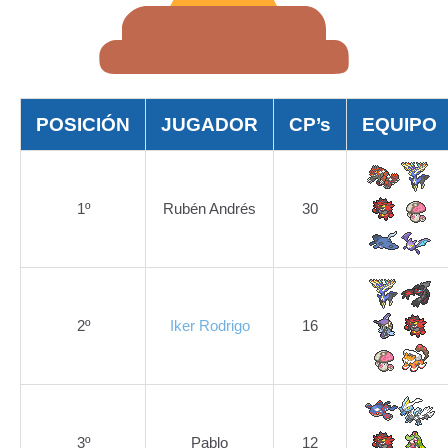
POSICIÓN
JUGADOR
CP’s
EQUIPO
1º
Rubén Andrés
30
2º
Iker Rodrigo
16
3º
Pablo
12