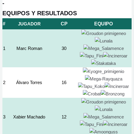
-
EQUIPOS Y RESULTADOS
#
JUGADOR
CP
EQUIPO
1
Marc Roman
30
2
Álvaro Torres
16
3
Xabier Machado
12