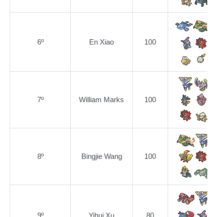
6º
En Xiao
100
7º
William Marks
100
8º
Bingjie Wang
100
9º
Yihui Xu
80