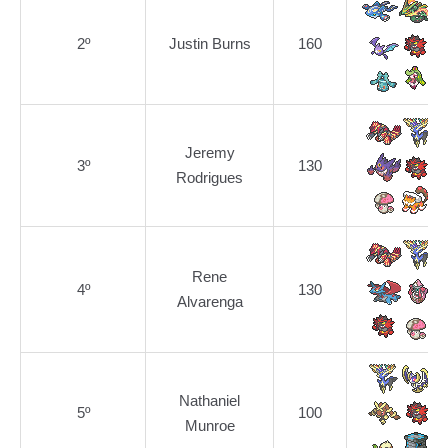
2º
Justin Burns
160
Jeremy
3º
130
Rodrigues
Rene
4º
130
Alvarenga
Nathaniel
5º
100
Munroe