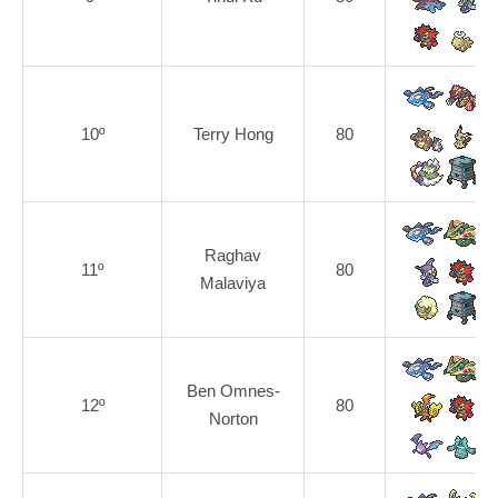
10º
Terry Hong
80
Raghav
11º
80
Malaviya
Ben Omnes-
12º
80
Norton