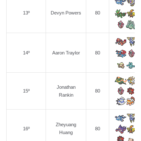
13º
Devyn Powers
80
14º
Aaron Traylor
80
Jonathan
15º
80
Rankin
Zheyuang
16º
80
Huang