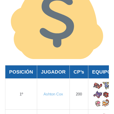
POSICIÓN
JUGADOR
CP’s
EQUIPO
1º
Ashton Cox
200