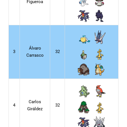
Figueroa
Álvaro
3
32
Carrasco
Carlos
4
32
Giráldez