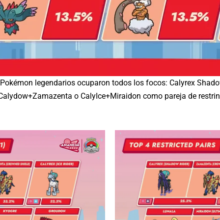
ro Pokémon legendarios ocuparon todos los focos: Calyrex Shado
 Calydow+Zamazenta o CalyIce+Miraidon como pareja de restrin