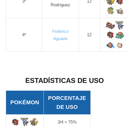
3º
12
Rodríguez
Federico
4º
12
Aguado
ESTADÍSTICAS DE USO
PORCENTAJE
POKÉMON
DE USO
3/4 = 75%