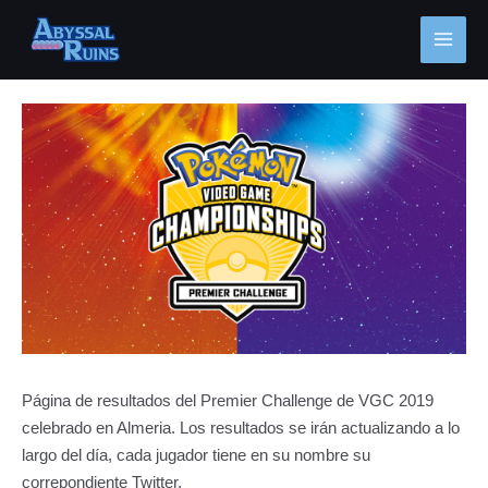
Ir
MAI
al
MEN
contenido
Navegación
de
entradas
Página de resultados del Premier Challenge de VGC 2019
celebrado en Almeria. Los resultados se irán actualizando a lo
largo del día, cada jugador tiene en su nombre su
correpondiente Twitter.