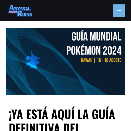
Ir
MAI
al
MEN
contenido
Navegación
de
entradas
¡YA ESTÁ AQUÍ LA GUÍA
DEFINITIVA DEL